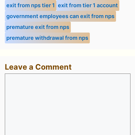
exit from nps tier 1
exit from tier 1 account
government employees can exit from nps
premature exit from nps
premature withdrawal from nps
Leave a Comment
Comment