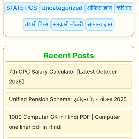
STATE PCS
Uncategorized
ऑफिस ज्ञान
करिअर
M
e
तैयारी टिप्स
सरकारी नौकरी
सामान्य ज्ञान
a
n
i
Recent Posts
n
g
7th CPC Salary Calculator [Latest October
i
2025]
n
H
Unified Pension Scheme: एकीकृत पेंशन योजना 2025
i
1000 Computer GK in Hindi PDF | Computer
n
one liner pdf in Hindi
d
i