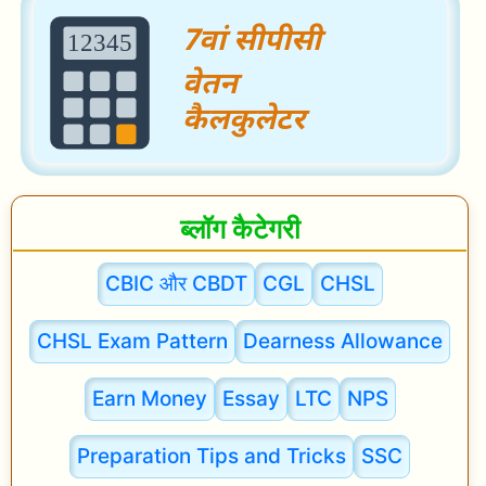
n
i
n
g
i
n
ब्लॉग कैटेगरी
H
i
CBIC और CBDT
CGL
CHSL
n
CHSL Exam Pattern
Dearness Allowance
d
i
Earn Money
Essay
LTC
NPS
|
D
Preparation Tips and Tricks
SSC
A