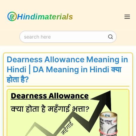
Skip
M
to
content
Dearness Allowance Meaning in
Hindi | DA Meaning in Hindi क्या
होता है?