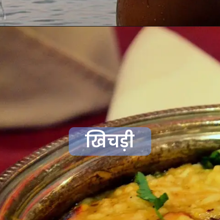
खिचड़ी