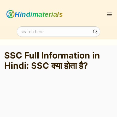
Skip
M
to
content
SSC Full Information in
Hindi: SSC क्या होता है?