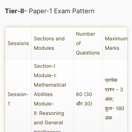
Tier-II
– Paper-1 Exam Pattern
Number
Sections and
Maximum
Sessions
of
Modules
Marks
Questions
Section-I
Module-I:
प्रत्येक
Mathematical
प्रश्न – 3
Session-
Abilities
60 (30
अंक;
1
Module-
और 30)
कुल- 180
II: Reasoning
अंक
and General
Intelligence