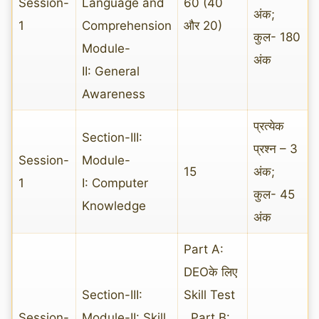
Session-
Language and
60 (40
अंक;
1
Comprehension
और 20)
कुल- 180
Module-
अंक
II: General
Awareness
प्रत्येक
Section-III:
प्रश्न – 3
Session-
Module-
15
अंक;
1
I: Computer
कुल- 45
Knowledge
अंक
Part A:
DEOके लिए
Section-III:
Skill Test
Session-
Module-II: Skill
Part B: