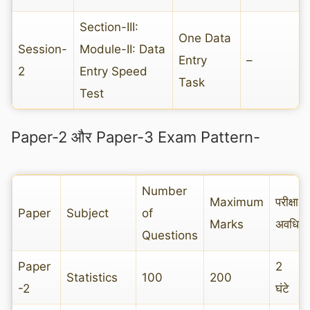
Section-III:
One Data
Session-
Module-II: Data
Entry
–
2
Entry Speed
Task
Test
Paper-2 और Paper-3 Exam Pattern-
Number
Maximum
परीक्षा
Paper
Subject
of
Marks
अवधि
Questions
Paper
2
Statistics
100
200
-2
घंटे