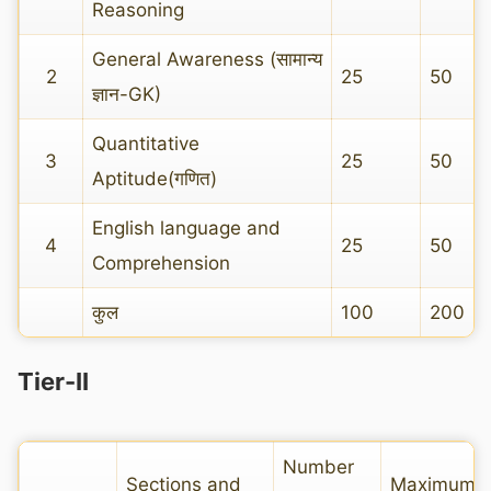
Reasoning
General Awareness (सामान्य
2
25
50
ज्ञान-GK)
Quantitative
3
25
50
Aptitude(गणित)
English language and
4
25
50
Comprehension
कुल
100
200
Tier-II
Number
Sections and
Maximum