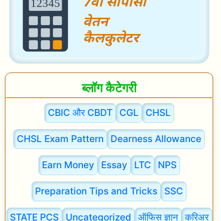
0
2
3
)
:
ब्लॉग कैटेगरी
इ
ति
CBIC और CBDT
CGL
CHSL
हा
CHSL Exam Pattern
Dearness Allowance
स
,
Earn Money
Essay
LTC
NPS
म
ह
Preparation Tips and Tricks
SSC
त्व
STATE PCS
Uncategorized
ऑफिस ज्ञान
करिअर
औ