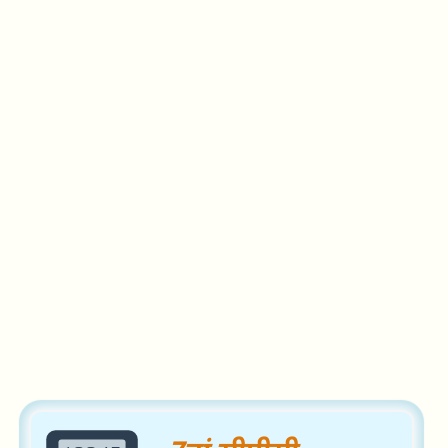
y
2
0
2
3
(
म
ज
दू
र
दि
Search
व
स
2