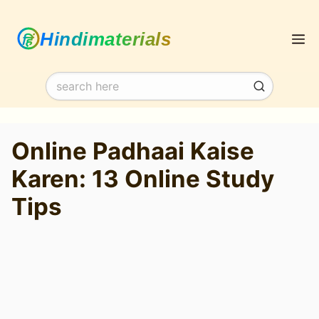
Skip
M
to
content
Online Padhaai Kaise
Karen: 13 Online Study
Tips