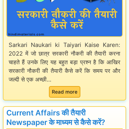
h
i
c
क्या
है
Sarkari Naukari ki Taiyari Kaise Karen:
2022 में जो छात्र सरकारी नौकरी की तैयारी करना
औ
चाहते हैं उनके लिए यह बहुत बड़ा प्रश्न है कि आखिर
र
सरकारी नौकरी की तैयारी कैसे करें कि समय पर और
छा
जल्दी से एक अच्छी…
त्र
इ
:
Read more
स
2
का
0
Current Affairs की तैयारी
प्र
2
Newspaper के माध्यम से कैसे करें?
यो
2