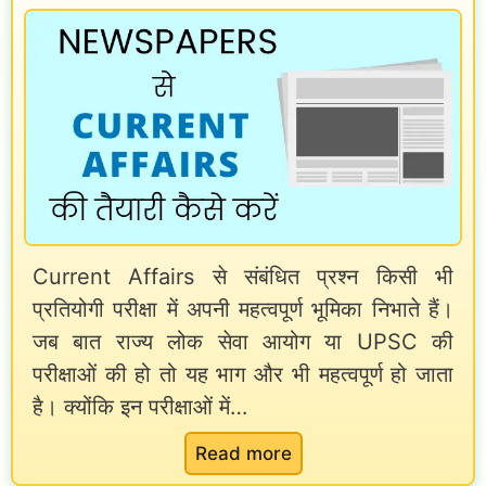
ग
m
नो
e
ट्स
s
ब
a
ना
r
ने
k
में
a
कै
Current Affairs से संबंधित प्रश्न किसी भी
r
से
प्रतियोगी परीक्षा में अपनी महत्वपूर्ण भूमिका निभाते हैं।
i
जब बात राज्य लोक सेवा आयोग या UPSC की
क
n
परीक्षाओं की हो तो यह भाग और भी महत्वपूर्ण हो जाता
रें
a
है। क्योंकि इन परीक्षाओं में…
?
u
k
:
Read more
a