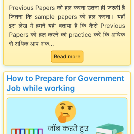
मा
Previous Papers को हल करना उतना ही जरूरी है
r
c
ध्य
जितना कि sample papers को हल करना। यहाँ
e
t
म
इस लेख में हमनें यही बताया है कि कैसे Previous
p
i
से
Papers को हल करने की practice करें कि अधिक
a
c
कै
से अधिक आप अंक…
r
e
से
:
Read more
e
:
क
अ
f
प
रें
च्छे
o
री
How to Prepare for Government
?
अं
r
क्षा
Job while working
क
G
से
के
o
प
लि
v
ह
ए
e
ले
P
r
O