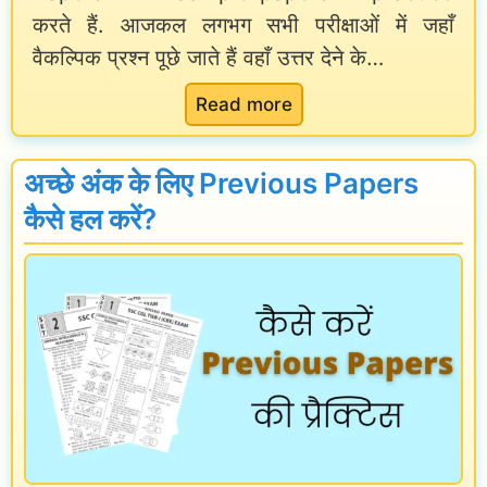
की
करते हैं. आजकल लगभग सभी परीक्षाओं में जहाँ
s
तै
वैकल्पिक प्रश्न पूछे जाते हैं वहाँ उत्तर देने के…
e
या
k
:
Read more
री
a
O
N
r
M
e
अच्छे अंक के लिए Previous Papers
e
R
w
कैसे हल करें?
n
S
s
|
h
p
H
e
a
o
e
p
w
t
e
t
P
r
o
r
के
P
a