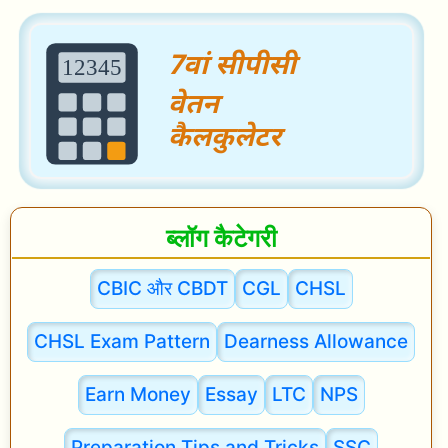
r
n
m
e
n
t
J
ब्लॉग कैटेगरी
o
b
CBIC और CBDT
CGL
CHSL
w
CHSL Exam Pattern
Dearness Allowance
h
i
Earn Money
Essay
LTC
NPS
l
e
Preparation Tips and Tricks
SSC