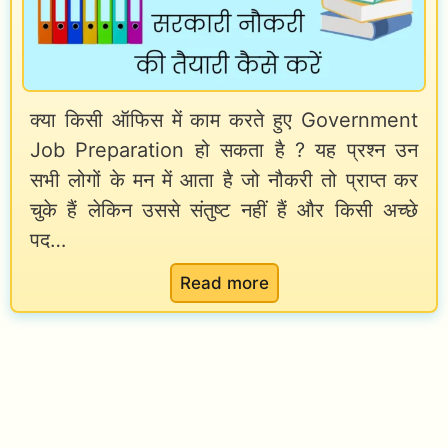
r
n
M
e
m
R
v
e
S
क्या किसी ऑफिस में काम करते हुए Government
i
n
h
Job Preparation हो सकता है ? यह प्रश्न उन
o
t
e
सभी लोगों के मन में आता है जो नौकरी तो प्राप्त कर
u
J
e
चुके हैं लेकिन उससे संतुष्ट नहीं हैं और किसी अच्छे
s
o
t
पद…
P
b
भ
:
Read more
a
र
H
p
ने
o
e
की
w
r
P
t
s
r
o
कै
a