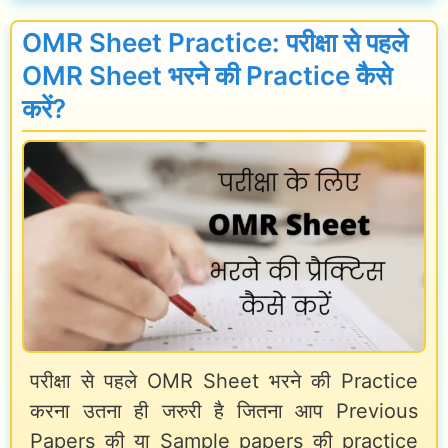
C
r
u
OMR Sheet Practice: परीक्षा से पहले
i
r
OMR Sheet भरने की Practice कैसे
k
r
करें?
i
e
t
n
a
t
i
A
y
f
a
f
r
a
i
i
परीक्षा से पहले OMR Sheet भरने की Practice
k
r
करना उतना ही जरुरी है जितना आप Previous
a
s
Papers की या Sample papers की practice
i