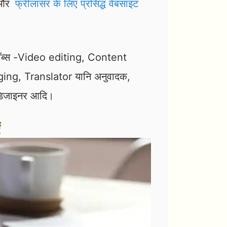
और
फ्रीलांसर के लिए प्रसिद्ध वेबसाइट
्ण जॉब्स -Video editing, Content
ng, Translator यानि अनुवादक,
डिजाइनर आदि।