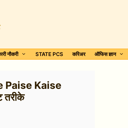
ारी नौकरी
STATE PCS
करिअर
ऑफिस ज्ञान
e Paise Kaise
 तरीके