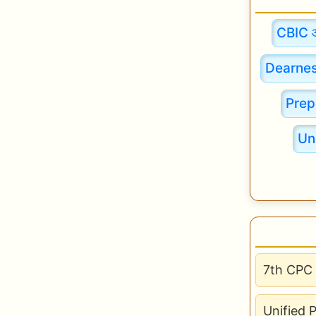
CBIC 
Dearnes
Prep
Un
7th CPC 
Unified 