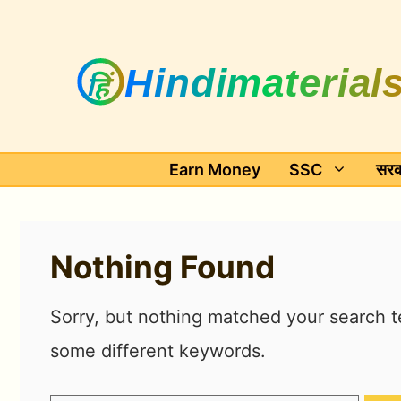
Skip
to
content
Earn Money
SSC
सरक
Nothing Found
Sorry, but nothing matched your search t
some different keywords.