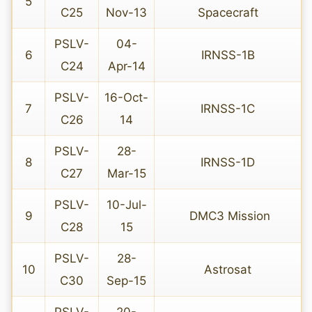
5
C25
Nov-13
Spacecraft
PSLV-
04-
6
IRNSS-1B
C24
Apr-14
PSLV-
16-Oct-
7
IRNSS-1C
C26
14
PSLV-
28-
8
IRNSS-1D
C27
Mar-15
PSLV-
10-Jul-
9
DMC3 Mission
C28
15
PSLV-
28-
10
Astrosat
C30
Sep-15
PSLV-
20-