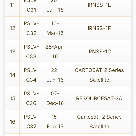
11
IRNSS-1E
C31
Jan-16
PSLV-
10-
12
IRNSS-1F
C32
Mar-16
PSLV-
28-Apr-
13
IRNSS-1G
C33
16
PSLV-
22-
CARTOSAT-2 Series
14
C34
Jun-16
Satellite
PSLV-
07-
15
RESOURCESAT-2A
C36
Dec-16
PSLV-
15-
Cartosat -2 Series
16
C37
Feb-17
Satellite