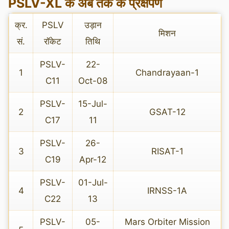
PSLV-XL के अब तक के प्रक्षेपण
क्र.
PSLV
उड़ान
मिशन
सं.
रॉकेट
तिथि
PSLV-
22-
1
Chandrayaan-1
C11
Oct-08
PSLV-
15-Jul-
2
GSAT-12
C17
11
PSLV-
26-
3
RISAT-1
C19
Apr-12
PSLV-
01-Jul-
4
IRNSS-1A
C22
13
PSLV-
05-
Mars Orbiter Mission