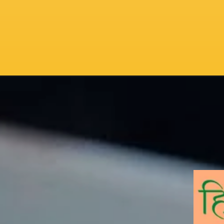
Opening
https://hindimaterials.com/ssc-cgl-faq-hindi/