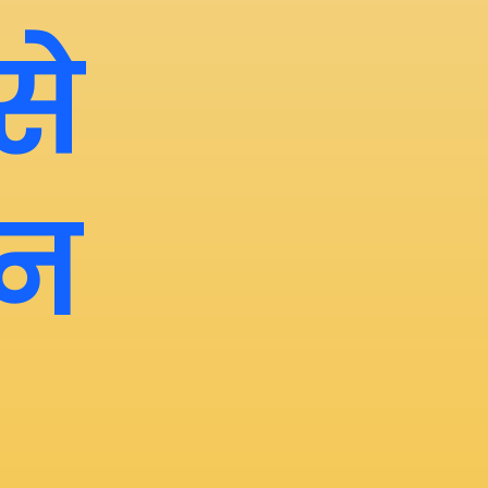
से
श्न