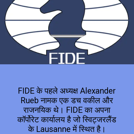
FIDE के पहले अध्यक्ष Alexander
Rueb नामक एक डच वकील और
राजनयिक थे। FIDE का अपना
कॉर्पोरेट कार्यालय है जो स्विट्जरलैंड
के Lausanne में स्थित है।