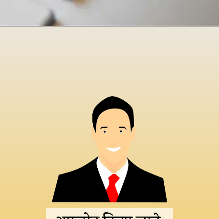
Opening
https://hindimaterials.com/ssc-cgl-exam-pattern-hindi/