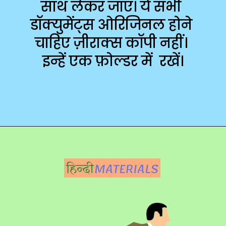
साथ लेकर जाएं। ये सभी 
डॉक्युमेंट्स ओरिजिनल होने 
चाहिए ज़ीराक्स कॉपी नहीं। 
इन्हें एक फ़ोल्डर में  रखें।