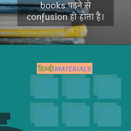
books पढ़ने से
confusion ही होता है।
Opening
https://hindimaterials.com/ssc-chsl-exam-syllabus-hindi/