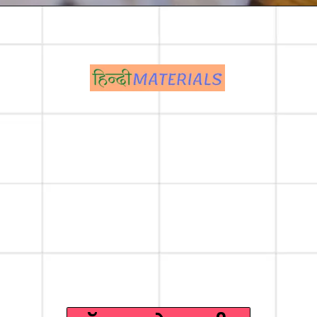
Opening
https://hindimaterials.com/ssc-cgl-tier-3-descriptive-paper-pdf/