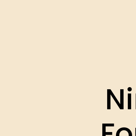
Ni
Fo