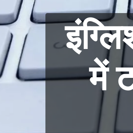
इंग्लि
में 