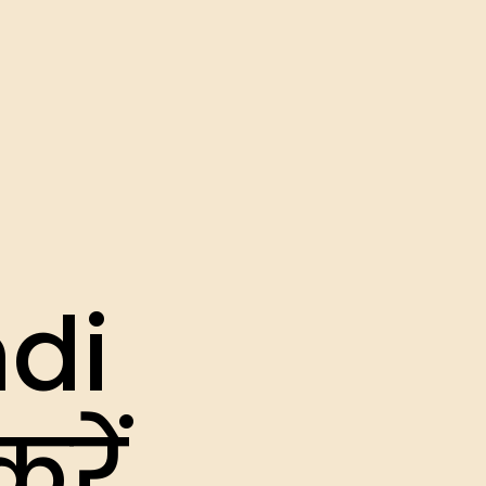
ndi
रें