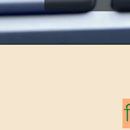
Opening
https://hindimaterials.com/ms-word-me-hindi-typ