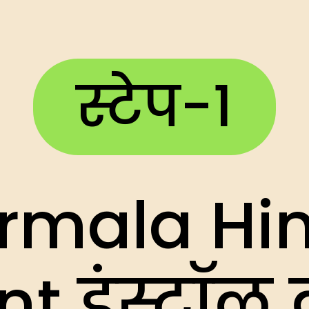
स्टेप-1
rmala Hi
nt इंस्टॉल क