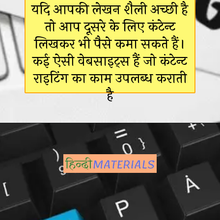
यदि आपकी लेखन शैली अच्छी है
तो आप दूसरे के लिए कंटेन्ट
लिखकर भी पैसे कमा सकते हैं।
कई ऐसी वेबसाइट्स हैं जो कंटेन्ट
राइटिंग का काम उपलब्ध कराती
है
Opening
https://hindimaterials.com/student-online-paise-kaise-kamayen/#:~:text=%E0%A4%95%E0%A4%82%E0%A4%9F%E0%A5%87%E0%A4%A8%E0%A5%8D%E0%A4%9F%20%E0%A4%8F%E0%A4%A1%E0%A4%BF%E0%A4%9F%E0%A4%B0%20%E0%A4%AF%E0%A4%BE%20%E0%A4%B0%E0%A4%BE%E0%A4%87%E0%A4%9F%E0%A4%B0%20/%20Content%20Editor%20%E0%A4%AF%E0%A4%BE%20Writer%20%E0%A4%AC%E0%A4%A8%E0%A4%95%E0%A4%B0