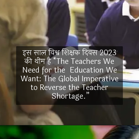
इस साल विश्व शिक्षक दिवस 2023
की थीम है “The Teachers We
Need for the Education We
Want: The Global Imperative
to Reverse the Teacher
Shortage.”
Opening
https://hindimaterials.com/world-teachers-day-history-theme/