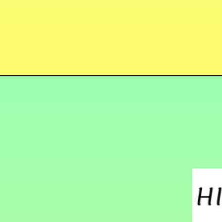
Opening
https://hindimaterials.com/ssc-exams-calendar-202