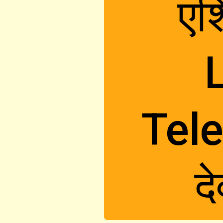
एश
L
Tele
द