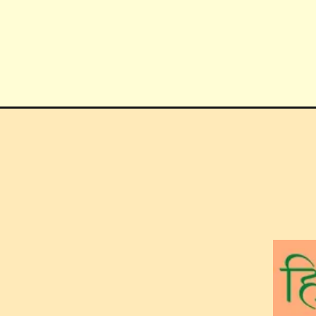
Opening
https://tech.hindimaterials.com/liquid-mirror-telesco