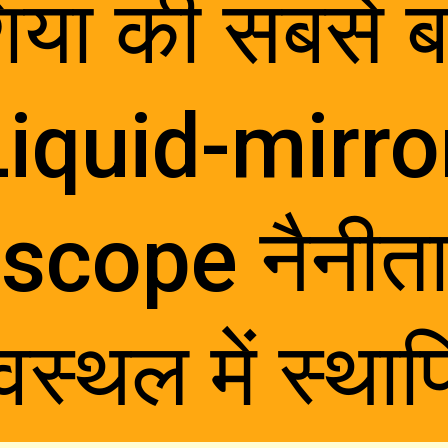
िया की सबसे ब
iquid-mirror
scope नैनीता
ेवस्थल में स्था