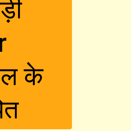
ड़ी 
 
ल के 
पित