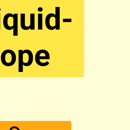
iquid-
cope