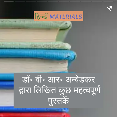
डॉ॰ बी॰ आर॰ अम्बेडकर
द्वारा लिखित कुछ महत्वपूर्ण
पुस्तकें