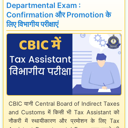
r
n
r
Departmental Exam :
a
t
n
Confirmation और Promotion के
l
r
e
लिए विभागीय परीक्षाएं
G
a
d
o
l
L
v
G
e
e
o
a
r
v
v
n
t
e
m
.
i
e
E
n
n
m
H
CBIC यानी Central Board of Indirect Taxes
t
p
and Customs में किसी भी Tax Assistant को
i
E
l
नौकरी में स्थायीकारण और प्रमोशन के लिए Tax
n