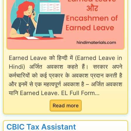
v
C
e
H
R
R
u
A
l
R
e
u
s
Earned Leave को हिन्दी में (Earned Leave in
l
f
Hindi) अर्जित अवकाश कहते हैं। सरकार अपने
e
कर्मचारियों को कई प्रकार के अवकाश प्रदान करती है
o
s
और इनमें से एक महत्वपूर्ण अवकाश है – अर्जित अवकाश
r
f
यानि Earned Leave. EL Full Form…
C
o
e
r
:
Read more
n
C
E
t
e
a
CBIC Tax Assistant