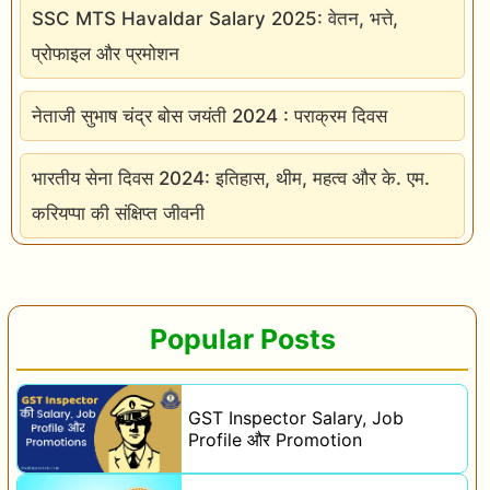
t
SSC MTS Havaldar Salary 2025: वेतन, भत्ते,
i
प्रोफाइल और प्रमोशन
o
नेताजी सुभाष चंद्र बोस जयंती 2024 : पराक्रम दिवस
n
के
भारतीय सेना दिवस 2024: इतिहास, थीम, महत्व और के. एम.
लि
करियप्पा की संक्षिप्त जीवनी
ए
वि
भा
गी
Popular Posts
य
प
GST Inspector Salary, Job
री
Profile और Promotion
क्षा