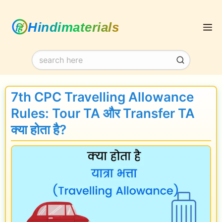
Skip
M
to
content
7th CPC Travelling Allowance
Rules: Tour TA और Transfer TA
क्या होता है?