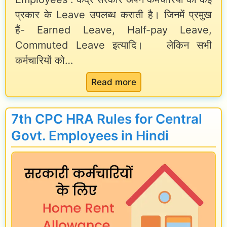
क्या
l
प्रकार के Leave उपलब्ध कराती है। जिनमें प्रमुख
o
हो
a
हैं- Earned Leave, Half-pay Leave,
b
ता
r
Commuted Leave इत्यादि। लेकिन सभी
e
है
y
कर्मचारियों को…
r
?
,
2
J
:
Read more
0
o
C
2
b
a
7th CPC HRA Rules for Central
5
P
s
Govt. Employees in Hindi
]
r
u
o
a
f
l
i
L
l
e