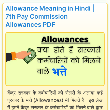
o
t
Allowance Meaning in Hindi |
w
h
7th Pay Commission
a
C
Allowances PDF
n
P
c
C
e
L
R
e
u
a
l
v
e
e
s
T
:
r
केंद्र सरकार के कर्मचारियों को सैलरी के अलावा कई
प्रकार के भत्ते (Allowances) भी मिलते हैं। इस लेख
T
a
में हमनें केंद्र सरकार के कर्मचारियों को मिलने वाले कुछ
o
v