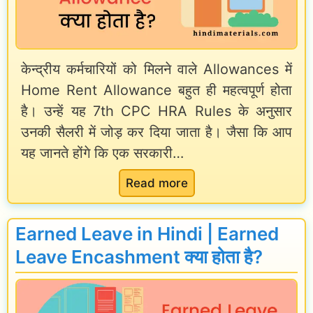
e
a
औ
v
र
e
केन्द्रीय कर्मचारियों को मिलने वाले Allowances में
P
i
Home Rent Allowance बहुत ही महत्वपूर्ण होता
r
n
है। उन्हें यह 7th CPC HRA Rules के अनुसार
o
H
उनकी सैलरी में जोड़ कर दिया जाता है। जैसा कि आप
m
i
यह जानते होंगे कि एक सरकारी…
o
n
t
d
:
Read more
i
i
7
o
|
t
Earned Leave in Hindi | Earned
n
L
h
Leave Encashment क्या होता है?
e
C
a
P