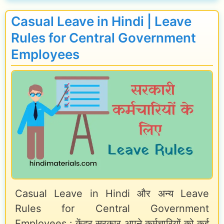
M
G
a
e
S
Casual Leave in Hindi | Leave
t
a
T
Rules for Central Government
o
n
I
Employees
r
i
n
[
n
s
L
g
p
a
i
e
t
n
c
e
H
t
s
i
o
t
n
r
O
d
S
Casual Leave in Hindi और अन्य Leave
c
Rules for Central Government
i
a
Employees : केंद्र सरकार अपने कर्मचारियों को कई
t