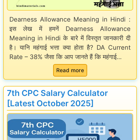
T
l
a
A
e
n
Dearness Allowance Meaning in Hindi :
क्या
s
इस लेख में हमनें Dearness Allowance
i
हो
i
Meaning in Hindi के बारे में विस्तृत जानकारी दी
n
ता
है। यानि महंगाई भत्ता क्या होता है? DA Current
n
g
Rate – 38% जैसा कि आप जानते हैं कि महंगाई…
है
H
i
?
i
n
:
Read more
n
H
D
d
i
e
7th CPC Salary Calculator
i
n
a
[Latest October 2025]
d
r
i
n
|
e
7