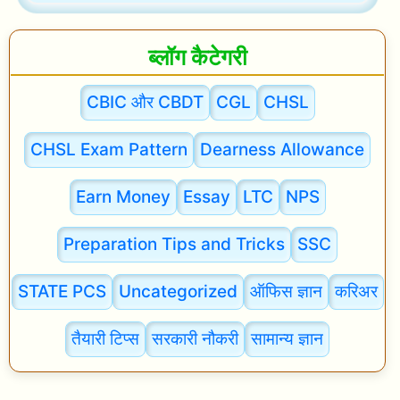
?
n
t
ब्लॉग कैटेगरी
a
l
CBIC और CBDT
CGL
CHSL
E
CHSL Exam Pattern
Dearness Allowance
x
a
Earn Money
Essay
LTC
NPS
m
:
Preparation Tips and Tricks
SSC
C
STATE PCS
Uncategorized
ऑफिस ज्ञान
करिअर
o
n
तैयारी टिप्स
सरकारी नौकरी
सामान्य ज्ञान
f
i