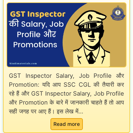
n
n
P
i
A
C
n
l
S
g
l
a
i
o
l
n
w
a
H
a
r
i
n
GST Inspector Salary, Job Profile और
y
n
Promotion: यदि आप SSC CGL की तैयारी कर
c
C
d
रहे हैं और GST Inspector Salary, Job Profile
e
a
i
और Promotion के बारे में जानकारी चाहते हैं तो आप
s
l
|
सही जगह पर आए हैं। इस लेख में…
P
c
D
D
u
A
:
Read more
F
l