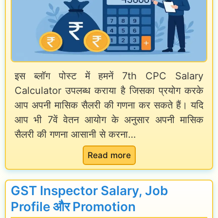
s
t
s
h
A
P
l
a
l
इस ब्लॉग पोस्ट में हमनें 7th CPC Salary
y
o
Calculator उपलब्ध कराया है जिसका प्रयोग करके
C
w
आप अपनी मासिक सैलरी की गणना कर सकते हैं। यदि
o
a
आप भी 7वें वेतन आयोग के अनुसार अपनी मासिक
m
n
सैलरी की गणना आसानी से करना…
m
c
i
:
Read more
e
s
7
M
s
t
e
GST Inspector Salary, Job
i
h
a
Profile और Promotion
o
C