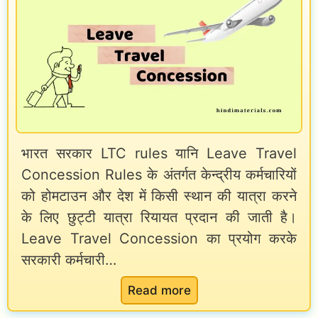
C
T
r
a
v
e
भारत सरकार LTC rules यानि Leave Travel
l
Concession Rules के अंतर्गत केन्द्रीय कर्मचारियों
l
को होमटाउन और देश में किसी स्थान की यात्रा करने
i
के लिए छुट्टी यात्रा रियायत प्रदान की जाती है।
n
Leave Travel Concession का प्रयोग करके
g
सरकारी कर्मचारी…
A
l
:
Read more
l
7