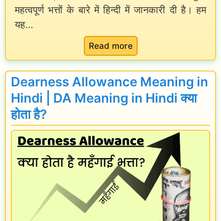
महत्वपूर्ण भत्तों के बारे में हिन्दी में जानकारी दी है। हम
u
e
यह…
r
l
T
C
:
Read more
A
o
A
औ
n
l
Dearness Allowance Meaning in
र
c
l
Hindi | DA Meaning in Hindi क्या
T
e
o
होता है?
r
s
w
a
s
a
n
i
n
s
o
c
f
n
e
e
R
M
r
u
e