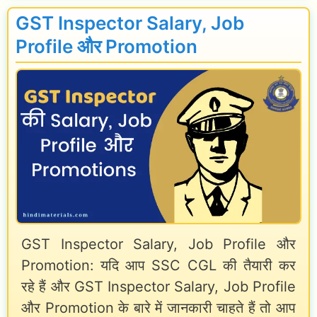
a
e
e
GST Inspector Salary, Job
u
l
,
a
Profile और Promotion
s
a
E
r
r
x
n
y
a
e
2
m
s
0
D
s
2
a
A
4
t
l
i
e
l
n
GST Inspector Salary, Job Profile और
,
o
H
Promotion: यदि आप SSC CGL की तैयारी कर
V
w
रहे हैं और GST Inspector Salary, Job Profile
i
a
a
और Promotion के बारे में जानकारी चाहते हैं तो आप
n
c
n