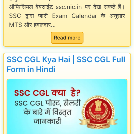
ऑफिसियल वेबसाईट ssc.nic.in पर देख सकते हैं।
0
o
SSC द्वारा जारी Exam Calendar के अनुसार
2
f
MTS और हवलदार…
4
a
]
G
:
Read more
o
S
v
S
SSC CGL Kya Hai | SSC CGL Full
e
C
Form in Hindi
r
M
n
T
m
S
e
a
n
n
t
d
E
H