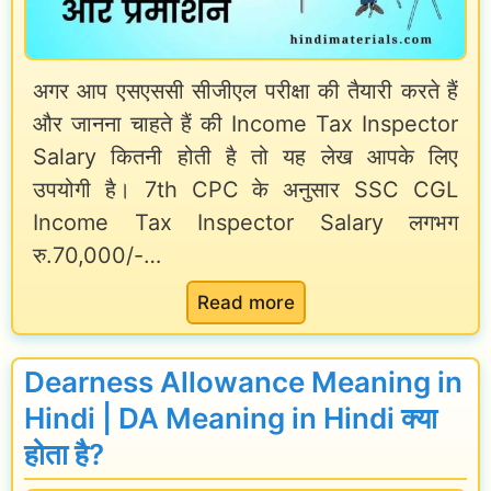
3
l
,
E
F
E
अगर आप एसएससी सीजीएल परीक्षा की तैयारी करते हैं
x
o
x
और जानना चाहते हैं की Income Tax Inspector
a
r
a
Salary कितनी होती है तो यह लेख आपके लिए
m
m
m
उपयोगी है। 7th CPC के अनुसार SSC CGL
N
i
D
Income Tax Inspector Salary लगभग
o
n
a
रु.70,000/-…
t
H
t
:
Read more
i
i
e
I
f
n
,
n
i
Dearness Allowance Meaning in
d
E
c
c
Hindi | DA Meaning in Hindi क्या
i
x
o
a
होता है?
a
m
t
m