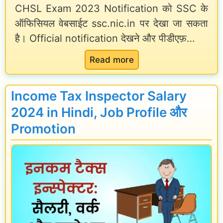
CHSL Exam 2023 Notification को SSC के
ना
a
3
ऑफिसियल वेबसाईट ssc.nic.in पर देखा जा सकता
कै
H
:
है। Official notification देखने और पीडीएफ़…
से
a
N
:
Read more
क
i
o
S
रें
|
t
S
Income Tax Inspector Salary
?
S
i
C
2024 in Hindi, Job Profile और
S
f
C
Promotion
C
i
H
C
c
S
G
a
L
L
t
2
F
i
0
u
o
2
l
n