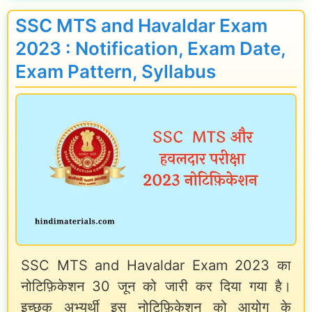
H
ल
a
SSC MTS and Havaldar Exam
i
औ
l
2023 : Notification, Exam Date,
n
र
c
Exam Pattern, Syllabus
d
प्र
u
i
मो
l
[
श
a
U
न
t
p
e
d
S
a
a
t
l
e
a
SSC MTS and Havaldar Exam 2023 का
d
नोटिफ़िकेशन 30 जून को जारी कर दिया गया है।
r
2
इच्छुक अभ्यर्थी इस नोटिफ़िकेशन को आयोग के
y