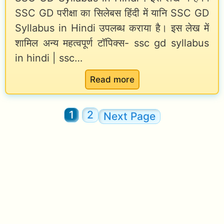
र
d
SSC GD परीक्षा का सिलेबस हिंदी में यानि SSC GD
S
P
Syllabus in Hindi उपलब्ध कराया है। इस लेख में
i
a
r
शामिल अन्य महत्वपूर्ण टॉपिक्स- ssc gd syllabus
|
l
in hindi | ssc…
o
D
a
m
A
r
:
Read more
o
M
y
S
t
e
,
S
1
2
Next Page
i
a
J
C
o
n
o
G
n
i
b
D
n
P
S
g
r
y
i
o
l
n
f
l