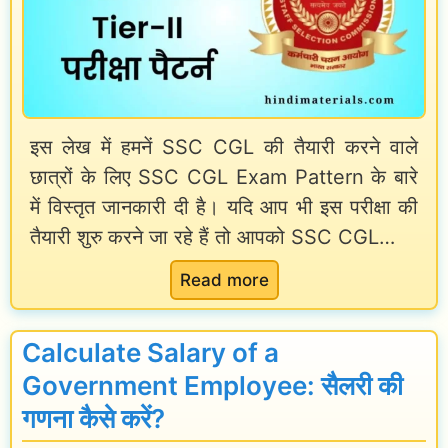
a
v
a
l
इस लेख में हमनें SSC CGL की तैयारी करने वाले
d
छात्रों के लिए SSC CGL Exam Pattern के बारे
a
में विस्तृत जानकारी दी है। यदि आप भी इस परीक्षा की
r
तैयारी शुरु करने जा रहे हैं तो आपको SSC CGL…
S
:
a
Read more
S
l
S
a
Calculate Salary of a
C
r
Government Employee: सैलरी की
C
y
गणना कैसे करें?
G
2