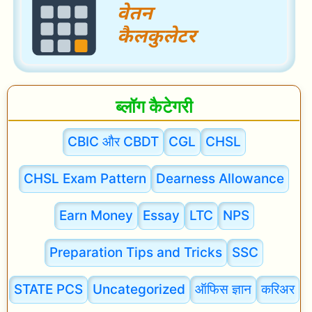
2
3
)
P
ब्लॉग कैटेगरी
D
F
CBIC और CBDT
CGL
CHSL
D
o
CHSL Exam Pattern
Dearness Allowance
w
Earn Money
Essay
LTC
NPS
n
l
Preparation Tips and Tricks
SSC
o
a
STATE PCS
Uncategorized
ऑफिस ज्ञान
करिअर
d