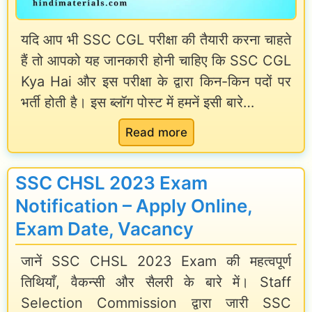
m
a
यदि आप भी SSC CGL परीक्षा की तैयारी करना चाहते
p
v
हैं तो आपको यह जानकारी होनी चाहिए कि SSC CGL
l
a
Kya Hai और इस परीक्षा के द्वारा किन-किन पदों पर
o
l
भर्ती होती है। इस ब्लॉग पोस्ट में हमनें इसी बारे…
y
d
e
:
a
Read more
e
S
r
:
S
E
SSC CHSL 2023 Exam
सै
C
x
Notification – Apply Online,
ल
C
a
Exam Date, Vacancy
री
G
m
जानें SSC CHSL 2023 Exam की महत्वपूर्ण
की
L
2
तिथियाँ, वैकन्सी और सैलरी के बारे में। Staff
ग
K
0
Selection Commission द्वारा जारी SSC
ण
y
2