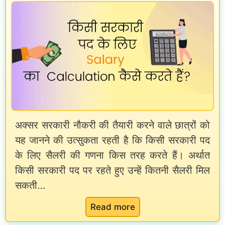
L
0
E
2
x
5
a
:
m
वे
P
त
a
न
t
अक्सर सरकारी नौकरी की तैयारी करने वाले छात्रों को
,
यह जानने की उत्सुकता रहती है कि किसी सरकारी पद
t
भ
के लिए सैलरी की गणना किस तरह करते हैं। अर्थात
e
त्ते
किसी सरकारी पद पर रहते हुए उन्हें कितनी सैलरी मिल
r
,
सकती…
n
प्रो
i
फा
:
Read more
n
इ
C