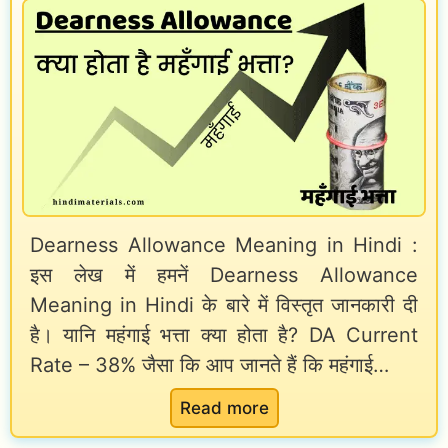
e
i
P
T
o
a
a
n
t
x
–
t
I
A
e
n
p
r
s
p
n
p
Dearness Allowance Meaning in Hindi :
l
,
इस लेख में हमनें Dearness Allowance
e
y
S
Meaning in Hindi के बारे में विस्तृत जानकारी दी
c
O
y
है। यानि महंगाई भत्ता क्या होता है? DA Current
t
n
l
Rate – 38% जैसा कि आप जानते हैं कि महंगाई…
o
l
l
r
i
:
Read more
a
S
n
D
b