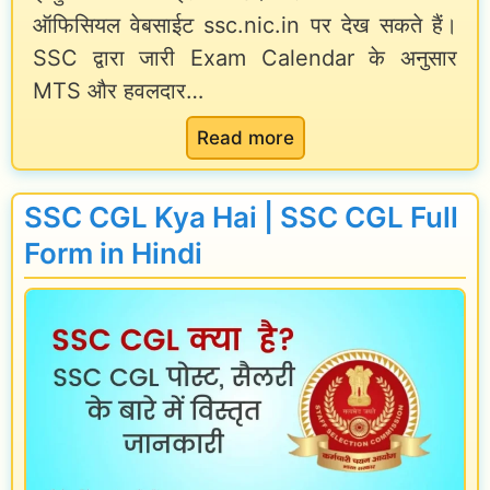
ऑफिसियल वेबसाईट ssc.nic.in पर देख सकते हैं।
r
,
?
SSC द्वारा जारी Exam Calendar के अनुसार
n
प्रो
MTS और हवलदार…
i
फा
n
इ
:
Read more
H
ल
S
i
औ
S
SSC CGL Kya Hai | SSC CGL Full
n
र
C
Form in Hindi
d
प्र
M
i
मो
T
[
श
S
U
न
a
p
n
d
d
a
H