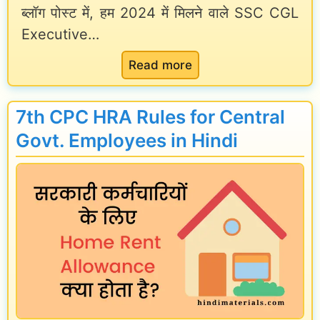
ब्लॉग पोस्ट में, हम 2024 में मिलने वाले SSC CGL
i
l
u
Executive…
n
a
s
d
:
Read more
r
i
C
y
,
G
,
7th CPC HRA Rules for Central
J
L
J
Govt. Employees in Hindi
o
E
o
b
x
b
P
e
P
r
c
r
o
u
o
f
t
f
i
i
i
l
v
l