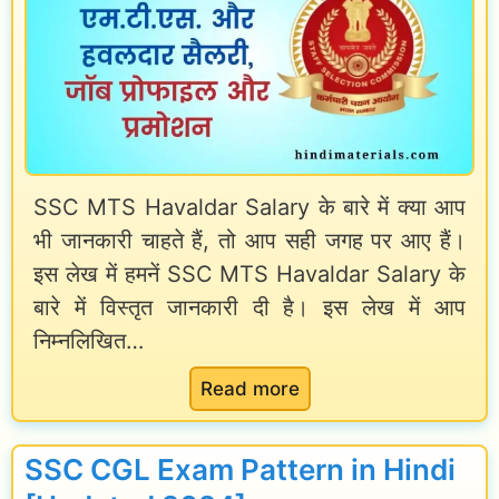
a
t
e
S
a
SSC MTS Havaldar Salary के बारे में क्या आप
l
भी जानकारी चाहते हैं, तो आप सही जगह पर आए हैं।
a
इस लेख में हमनें SSC MTS Havaldar Salary के
r
बारे में विस्तृत जानकारी दी है। इस लेख में आप
y
निम्नलिखित…
o
:
Read more
f
S
a
S
G
SSC CGL Exam Pattern in Hindi
C
o