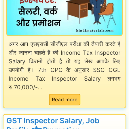
a
3
H
:
a
N
i
o
अगर आप एसएससी सीजीएल परीक्षा की तैयारी करते हैं
|
t
और जानना चाहते हैं की Income Tax Inspector
S
i
Salary कितनी होती है तो यह लेख आपके लिए
S
f
उपयोगी है। 7th CPC के अनुसार SSC CGL
C
i
Income Tax Inspector Salary लगभग
C
c
रु.70,000/-…
G
a
:
Read more
L
t
I
F
i
n
u
GST Inspector Salary, Job
o
c
l
n