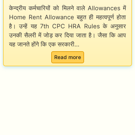
e
केन्द्रीय कर्मचारियों को मिलने वाले Allowances में
e
e
Home Rent Allowance बहुत ही महत्वपूर्ण होता
औ
A
औ
है। उन्हें यह 7th CPC HRA Rules के अनुसार
र
s
र
उनकी सैलरी में जोड़ कर दिया जाता है। जैसा कि आप
P
s
P
यह जानते होंगे कि एक सरकारी…
r
i
r
o
s
o
:
Read more
m
t
m
7
o
a
o
t
t
n
t
h
i
t
i
C
o
S
o
P
n
a
n
C
l
H
a
R