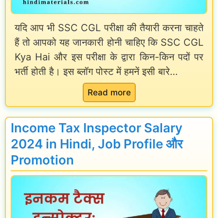
t
a
यदि आप भी SSC CGL परीक्षा की तैयारी करना चाहते
e
v
हैं तो आपको यह जानकारी होनी चाहिए कि SSC CGL
d
a
Kya Hai और इस परीक्षा के द्वारा किन-किन पदों पर
2
l
भर्ती होती है। इस ब्लॉग पोस्ट में हमनें इसी बारे…
0
d
2
:
a
Read more
4
S
r
]
S
E
Income Tax Inspector Salary
C
x
2024 in Hindi, Job Profile और
C
a
Promotion
G
m
L
2
K
0
y
2