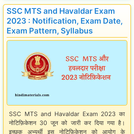
S
a
e
SSC MTS and Havaldar Exam
C
r
e
2023 : Notification, Exam Date,
C
y
:
Exam Pattern, Syllabus
G
2
सै
L
0
ल
E
2
री
x
5
की
a
:
ग
m
वे
ण
P
त
ना
a
न
कै
t
SSC MTS and Havaldar Exam 2023 का
,
से
नोटिफ़िकेशन 30 जून को जारी कर दिया गया है।
t
भ
क
इच्छुक अभ्यर्थी इस नोटिफ़िकेशन को आयोग के
e
त्ते
रें