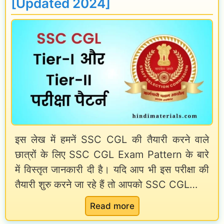
[Updated 2024]
M
v
T
e
S
r
H
n
a
m
v
e
a
n
l
t
इस लेख में हमनें SSC CGL की तैयारी करने वाले
d
E
छात्रों के लिए SSC CGL Exam Pattern के बारे
a
m
में विस्तृत जानकारी दी है। यदि आप भी इस परीक्षा की
r
p
तैयारी शुरु करने जा रहे हैं तो आपको SSC CGL…
S
l
:
a
Read more
o
S
l
y