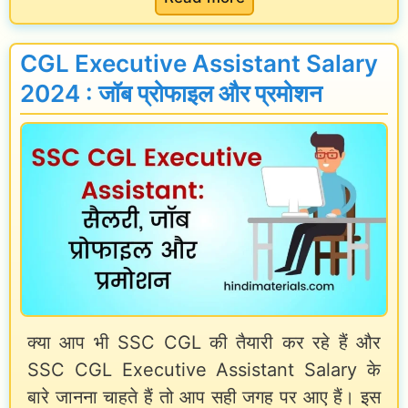
r
G
P
S
S
a
CGL Executive Assistant Salary
a
T
t
2024 : जॉब प्रोफाइल और प्रमोशन
l
I
t
a
n
e
r
s
r
y
p
n
2
e
,
0
c
S
2
t
y
4
o
l
क्या आप भी SSC CGL की तैयारी कर रहे हैं और
i
r
l
SSC CGL Executive Assistant Salary के
n
S
a
बारे जानना चाहते हैं तो आप सही जगह पर आए हैं। इस
H
a
b