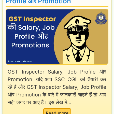
Profile और Promotion
o
l
,
m
F
E
e
o
x
T
r
a
a
m
m
x
i
D
I
n
a
n
H
t
GST Inspector Salary, Job Profile और
s
i
e
Promotion: यदि आप SSC CGL की तैयारी कर
p
n
,
रहे हैं और GST Inspector Salary, Job Profile
e
d
E
और Promotion के बारे में जानकारी चाहते हैं तो आप
c
i
x
सही जगह पर आए हैं। इस लेख में…
t
a
o
:
Read more
m