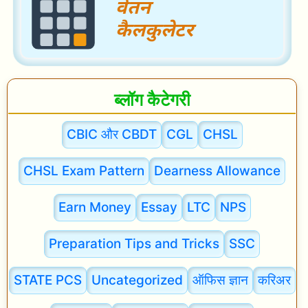
र
a
प्र
l
मो
G
श
o
ब्लॉग कैटेगरी
न
v
t
CBIC और CBDT
CGL
CHSL
.
CHSL Exam Pattern
Dearness Allowance
E
m
Earn Money
Essay
LTC
NPS
p
l
Preparation Tips and Tricks
SSC
o
STATE PCS
Uncategorized
ऑफिस ज्ञान
करिअर
y
e