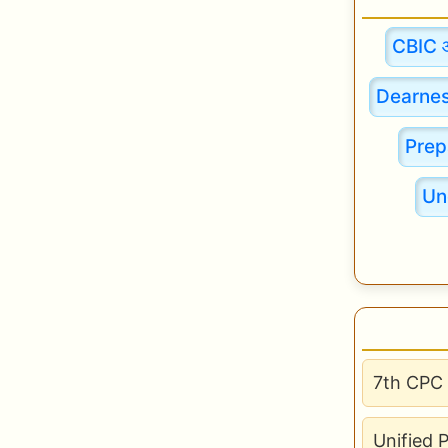
CBIC 
Dearnes
Prep
Un
7th CPC 
Unified 